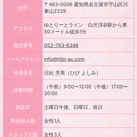
〒463-0006 愛知県名古屋市守山区川
住所
東山2229
ゆとりーとライン 白沢渓谷駅から東
アクセス
50メートル徒歩1分
電話番号
052-793-6346
メールアドレス
info@hibi-ac.com
代表者名
日比 芳美（ひび よしみ）
（午前）9:00〜12:00（午後）17:00〜
診療時間
20:00
休診日
土曜日午後、日曜日、祝日
獣医師人数
女性1人
スタッフ人数
女性3人