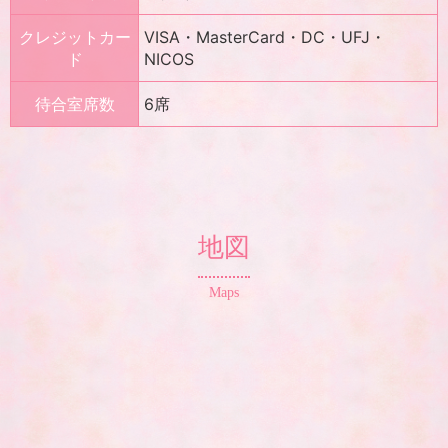
クレジットカー
VISA・MasterCard・DC・UFJ・
ド
NICOS
待合室席数
6席
地図
Maps