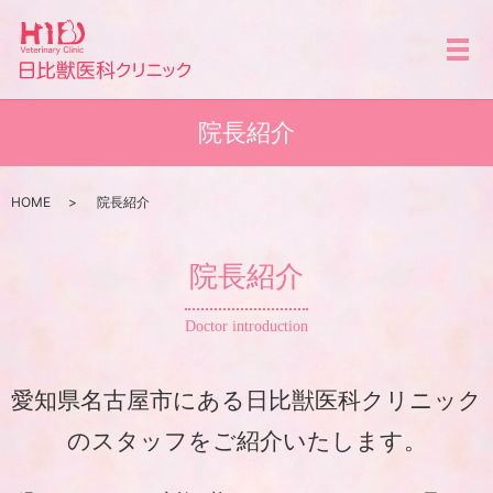
メ
院長紹介
HOME
院長紹介
院長紹介
Doctor introduction
愛知県名古屋市にある日比獣医科クリニック
の
スタッフをご紹介いたします。